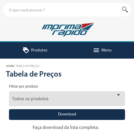
loyalty
menu
Produtos
Menu
HOME
TABELA DE PREÇOS
Tabela de Preços
Filtrar por produto
Download
Faça download da lista completa: