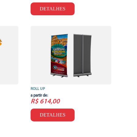
DETALHES
ROLL UP
a partir de:
R$ 614,00
DETALHES