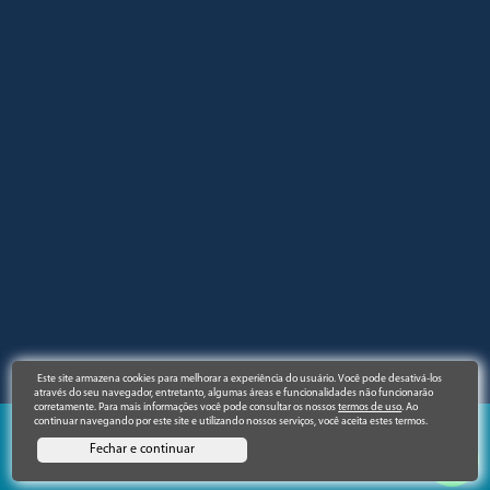
Este site armazena cookies para melhorar a experiência do usuário. Você pode desativá-los
através do seu navegador, entretanto, algumas áreas e funcionalidades não funcionarão
corretamente. Para mais informações você pode consultar os nossos
termos de uso
. Ao
continuar navegando por este site e utilizando nossos serviços, você aceita estes termos.
©2023. | Titular: IMPRIMA RÁPIDO LTDA / CNPJ:
Fechar e continuar
28.045.354/0005-03 | Todos os direitos reservados.