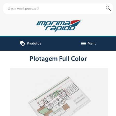
loyalty
menu
Produtos
Menu
Plotagem Full Color