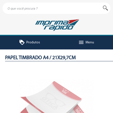
loyalty
menu
Produtos
Menu
PAPEL TIMBRADO A4 / 21X29,7CM