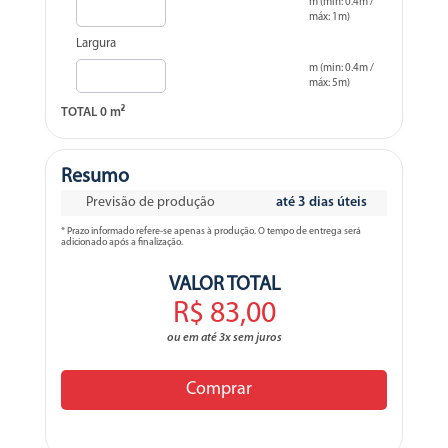
m (min: 0.4m /
máx: 1m)
Largura
m (min: 0.4m /
máx: 5m)
TOTAL
0
m²
Resumo
Previsão de produção
até 3 dias úteis
* Prazo informado refere-se apenas à produção. O tempo de entrega será
adicionado após a finalização.
VALOR TOTAL
R$ 83,00
ou em até 3x sem juros
Comprar