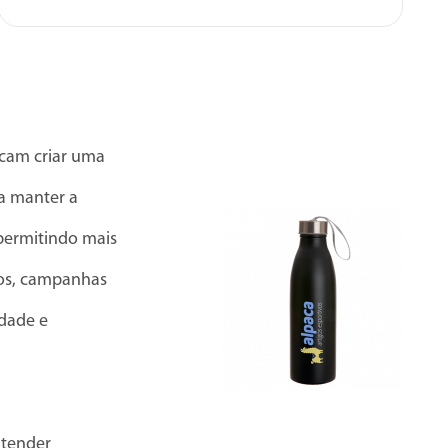
cam criar uma
a manter a
permitindo mais
tos, campanhas
idade e
atender