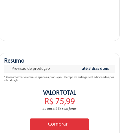
Resumo
Previsão de produção
até 3 dias úteis
* Prazo informado refere-se apenas à produção. O tempo de entrega será adicionado após
a finalização.
VALOR TOTAL
R$ 75,99
ou em até 3x sem juros
Comprar