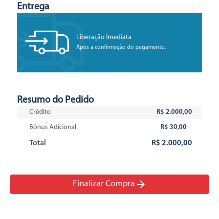
Entrega
Liberação Imediata
Após a confirmação do pagamento.
Resumo do Pedido
Crédito
R$ 2.000,00
Bônus Adicional
R$ 30,00
Total
R$ 2.000,00
arrow_forward
Finalizar Compra