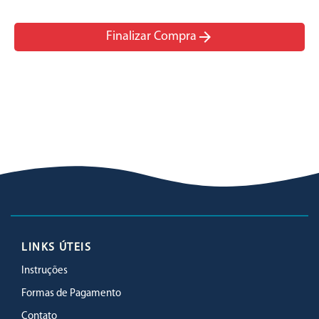
arrow_forward
Finalizar Compra
LINKS ÚTEIS
Instruções
Formas de Pagamento
Contato