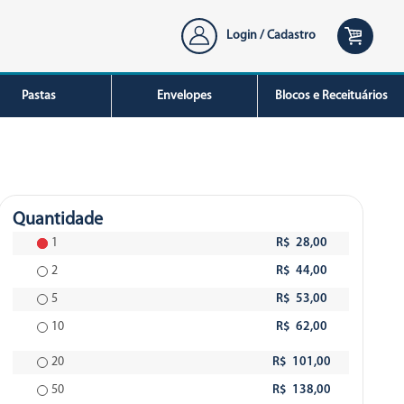
Login / Cadastro
Pastas
Envelopes
Blocos e Receituários
Quantidade
1
R$ 28,00
2
R$ 44,00
5
R$ 53,00
10
R$ 62,00
20
R$ 101,00
50
R$ 138,00