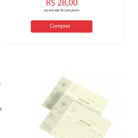
R$ 28,00
ou em até 3x sem juros
Comprar
ê
a