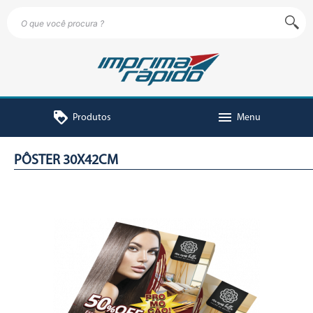
loyalty
menu
Produtos
Menu
PÔSTER 30X42CM