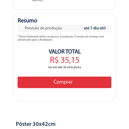
Menor
Resumo
Previsão de produção
até 1 dia útil
* Prazo informado refere-se apenas à produção. O tempo de entrega será
adicionado após a finalização.
VALOR TOTAL
R$ 35,15
ou em até 3x sem juros
Comprar
Pôster 30x42cm