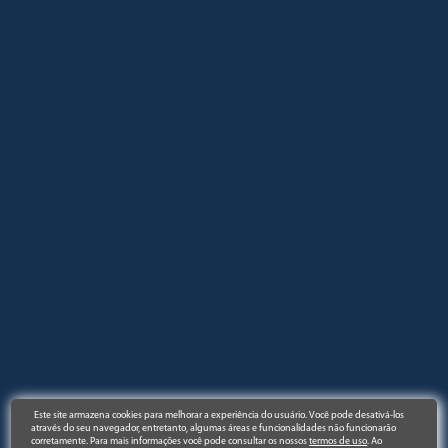
Este site armazena cookies para melhorar a experiência do usuário. Você pode desativá-los
através do seu navegador, entretanto, algumas áreas e funcionalidades não funcionarão
corretamente. Para mais informações você pode consultar os nossos
termos de uso
. Ao