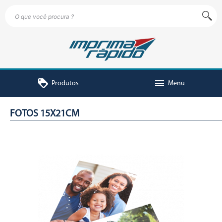
loyalty
menu
Produtos
Menu
FOTOS 15X21CM