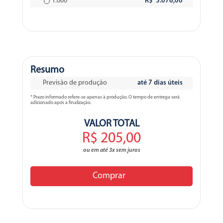
1.000
R$ 5.076,00
Resumo
Previsão de produção
até 7 dias úteis
* Prazo informado refere-se apenas à produção. O tempo de entrega será
adicionado após a finalização.
VALOR TOTAL
R$ 205,00
ou em até 3x sem juros
Comprar