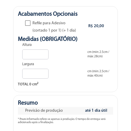
Acabamentos Opcionais
Refile para Adesivo
R$ 20,00
(cortado 1 por 1) (+ 1 dia)
Medidas (OBRIGATÓRIO)
Altura
cm (min: 2.5cm /
máx: 28cm)
Largura
cm (min: 2.5cm /
máx: 40cm)
TOTAL
0
cm²
Resumo
Previsão de produção
até 1 dia útil
* Prazo informado refere-se apenas à produção. O tempo de entrega será
adicionado após a finalização.